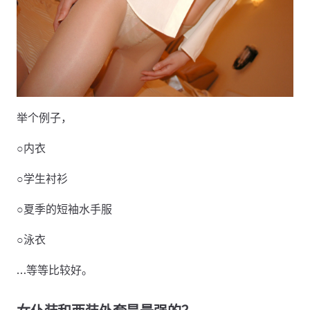
举个例子，
○内衣
○学生衬衫
○夏季的短袖水手服
○泳衣
…等等比较好。